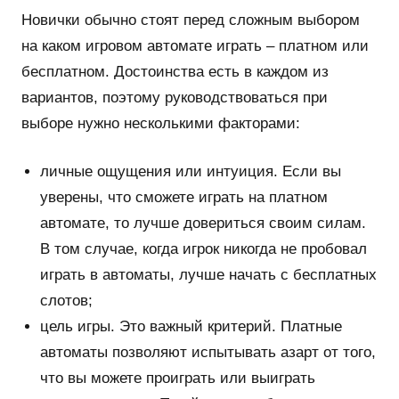
Новички обычно стоят перед сложным выбором
на каком игровом автомате играть – платном или
бесплатном. Достоинства есть в каждом из
вариантов, поэтому руководствоваться при
выборе нужно несколькими факторами:
личные ощущения или интуиция. Если вы
уверены, что сможете играть на платном
автомате, то лучше довериться своим силам.
В том случае, когда игрок никогда не пробовал
играть в автоматы, лучше начать с бесплатных
слотов;
цель игры. Это важный критерий. Платные
автоматы позволяют испытывать азарт от того,
что вы можете проиграть или выиграть