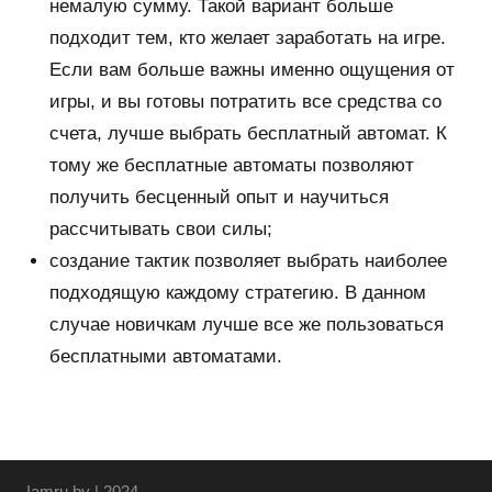
немалую сумму. Такой вариант больше
подходит тем, кто желает заработать на игре.
Если вам больше важны именно ощущения от
игры, и вы готовы потратить все средства со
счета, лучше выбрать бесплатный автомат. К
тому же бесплатные автоматы позволяют
получить бесценный опыт и научиться
рассчитывать свои силы;
создание тактик позволяет выбрать наиболее
подходящую каждому стратегию. В данном
случае новичкам лучше все же пользоваться
бесплатными автоматами.
Iamru.by | 2024