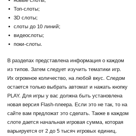
новые слоты;
Топ-слоты;
3D слоты;
слоты до 10 линий;
видеослоты;
поки-слоты.
В разделах представлена информация о каждом
из типов. Затем следует изучить тематики игр.
Их огромное количество, на любой вкус. Следом
остается только выбрать автомат и нажать кнопку
PLAY. Для игры у вас должна быть установлена
новая версия Flash-плеера. Если это не так, то на
сайте вам предложат это сделать. Также в каждом
слоте дается начальная игровая сумма, которая
варьируется от 2 до 5 тысяч игровых единиц.