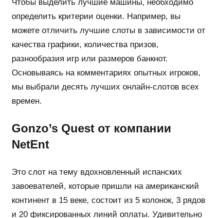
Чтобы выделить лучшие машины, необходимо
определить критерии оценки. Например, вы
можете отличить лучшие слоты в зависимости от
качества графики, количества призов,
разнообразия игр или размеров банкнот.
Основываясь на комментариях опытных игроков,
мы выбрали десять лучших онлайн-слотов всех
времен.
Gonzo’s Quest от компании
NetEnt
Это слот на тему вдохновленный испанских
завоевателей, которые пришли на американский
континент в 15 веке, состоит из 5 колонок, 3 рядов
и 20 фиксированных линий оплаты. Удивительно