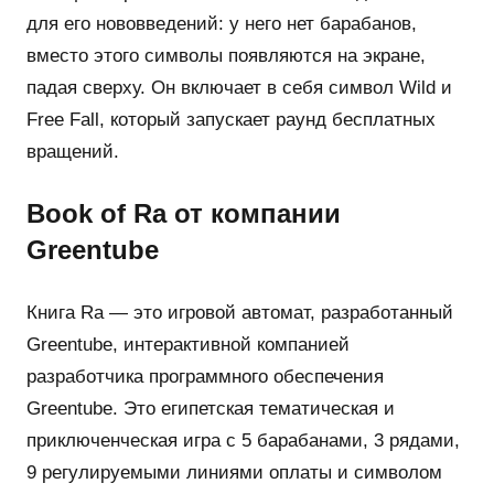
для его нововведений: у него нет барабанов,
вместо этого символы появляются на экране,
падая сверху. Он включает в себя символ Wild и
Free Fall, который запускает раунд бесплатных
вращений.
Book of Ra от компании
Greentube
Книга Ra — это игровой автомат, разработанный
Greentube, интерактивной компанией
разработчика программного обеспечения
Greentube. Это египетская тематическая и
приключенческая игра с 5 барабанами, 3 рядами,
9 регулируемыми линиями оплаты и символом