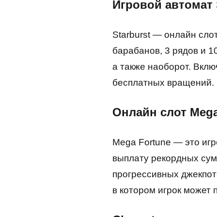
Игровой автомат S
Starburst — онлайн сло
барабанов, 3 рядов и 
а также наоборот. Вклю
бесплатных вращений.
Онлайн слот Mega
Mega Fortune — это иг
выплату рекордных сумм
прогрессивных джекпот
в котором игрок может п