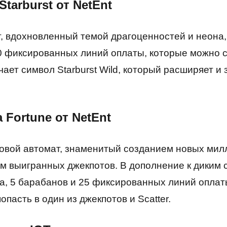
tarburst от NetEnt
т, вдохновленный темой драгоценностей и неона,
10 фиксированных линий оплаты, которые можно с
чает символ Starburst Wild, который расширяет и 
 Fortune от NetEnt
ровой автомат, знаменитый созданием новых милл
 выигранных джекпотов. В дополнение к диким с
а, 5 барабанов и 25 фиксированных линий оплаты
опасть в один из джекпотов и Scatter.