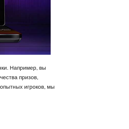
ки. Например, вы
чества призов,
 опытных игроков, мы