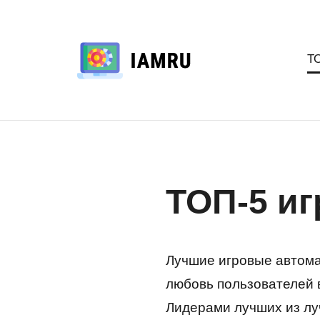
Перейти
к
содержимому
ТО
Слоты
Казин
ТОП-5 иг
Лучшие игровые автома
любовь пользователей 
Лидерами лучших из лу