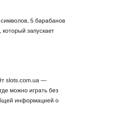
 символов, 5 барабанов
, который запускает
т slots.com.ua —
где можно играть без
 общей информацией о