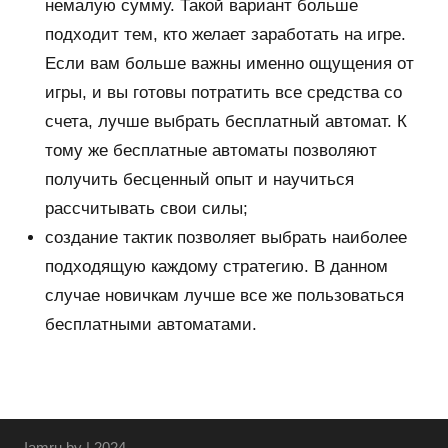
немалую сумму. Такой вариант больше
подходит тем, кто желает заработать на игре.
Если вам больше важны именно ощущения от
игры, и вы готовы потратить все средства со
счета, лучше выбрать бесплатный автомат. К
тому же бесплатные автоматы позволяют
получить бесценный опыт и научиться
рассчитывать свои силы;
создание тактик позволяет выбрать наиболее
подходящую каждому стратегию. В данном
случае новичкам лучше все же пользоваться
бесплатными автоматами.
Iamru.by | 2024