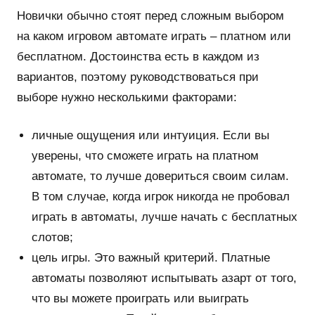
Новички обычно стоят перед сложным выбором
на каком игровом автомате играть – платном или
бесплатном. Достоинства есть в каждом из
вариантов, поэтому руководствоваться при
выборе нужно несколькими факторами:
личные ощущения или интуиция. Если вы
уверены, что сможете играть на платном
автомате, то лучше довериться своим силам.
В том случае, когда игрок никогда не пробовал
играть в автоматы, лучше начать с бесплатных
слотов;
цель игры. Это важный критерий. Платные
автоматы позволяют испытывать азарт от того,
что вы можете проиграть или выиграть