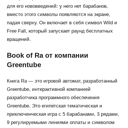
для его нововведений: у него нет барабанов,
вместо этого символы появляются на экране,
падая сверху. Он включает в себя символ Wild и
Free Fall, который запускает раунд бесплатных
вращений.
Book of Ra от компании
Greentube
Книга Ra — это игровой автомат, разработанный
Greentube, интерактивной компанией
разработчика программного обеспечения
Greentube. Это египетская тематическая и
приключенческая игра с 5 барабанами, 3 рядами,
9 регулируемыми линиями оплаты и символом