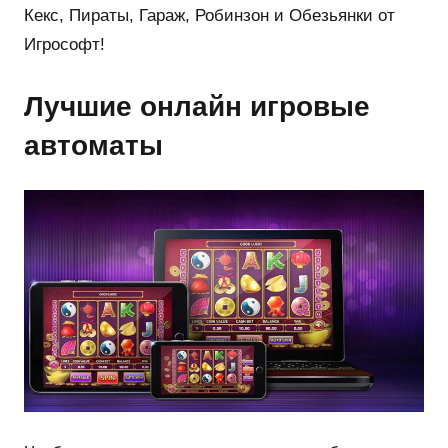
Кекс, Пираты, Гараж, Робинзон и Обезьянки от
Игрософт!
Лучшие онлайн игровые
автоматы