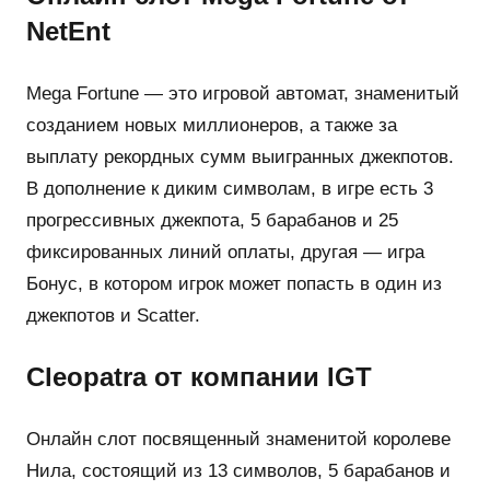
NetEnt
Mega Fortune — это игровой автомат, знаменитый
созданием новых миллионеров, а также за
выплату рекордных сумм выигранных джекпотов.
В дополнение к диким символам, в игре есть 3
прогрессивных джекпота, 5 барабанов и 25
фиксированных линий оплаты, другая — игра
Бонус, в котором игрок может попасть в один из
джекпотов и Scatter.
Cleopatra от компании IGT
Онлайн слот посвященный знаменитой королеве
Нила, состоящий из 13 символов, 5 барабанов и