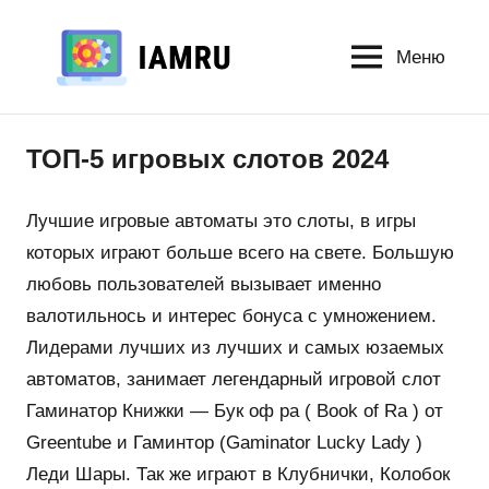
Перейти
к
Меню
Слоты/
содержимому
Казино
ТОП-5 игровых слотов 2024
Лучшие игровые автоматы это слоты, в игры
которых играют больше всего на свете. Большую
любовь пользователей вызывает именно
валотильнось и интерес бонуса с умножением.
Лидерами лучших из лучших и самых юзаемых
автоматов, занимает легендарный игровой слот
Гаминатор Книжки — Бук оф ра ( Book of Ra ) от
Greentube и Гаминтор (Gaminator Lucky Lady )
Леди Шары. Так же играют в Клубнички, Колобок