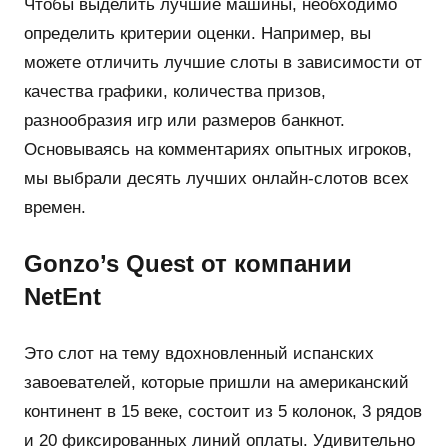
Чтобы выделить лучшие машины, необходимо
определить критерии оценки. Например, вы
можете отличить лучшие слоты в зависимости от
качества графики, количества призов,
разнообразия игр или размеров банкнот.
Основываясь на комментариях опытных игроков,
мы выбрали десять лучших онлайн-слотов всех
времен.
Gonzo’s Quest от компании
NetEnt
Это слот на тему вдохновленный испанских
завоевателей, которые пришли на американский
континент в 15 веке, состоит из 5 колонок, 3 рядов
и 20 фиксированных линий оплаты. Удивительно