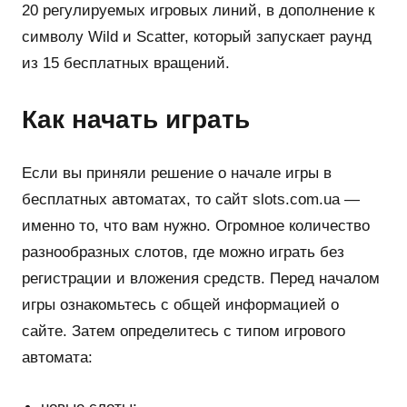
20 регулируемых игровых линий, в дополнение к
символу Wild и Scatter, который запускает раунд
из 15 бесплатных вращений.
Как начать играть
Если вы приняли решение о начале игры в
бесплатных автоматах, то сайт slots.com.ua —
именно то, что вам нужно. Огромное количество
разнообразных слотов, где можно играть без
регистрации и вложения средств. Перед началом
игры ознакомьтесь с общей информацией о
сайте. Затем определитесь с типом игрового
автомата: