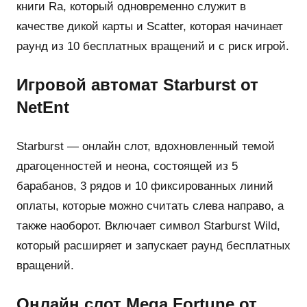
книги Ra, который одновременно служит в
качестве дикой карты и Scatter, которая начинает
раунд из 10 бесплатных вращений и с риск игрой.
Игровой автомат Starburst от
NetEnt
Starburst — онлайн слот, вдохновленный темой
драгоценностей и неона, состоящей из 5
барабанов, 3 рядов и 10 фиксированных линий
оплаты, которые можно считать слева направо, а
также наоборот. Включает символ Starburst Wild,
который расширяет и запускает раунд бесплатных
вращений.
Онлайн слот Mega Fortune от