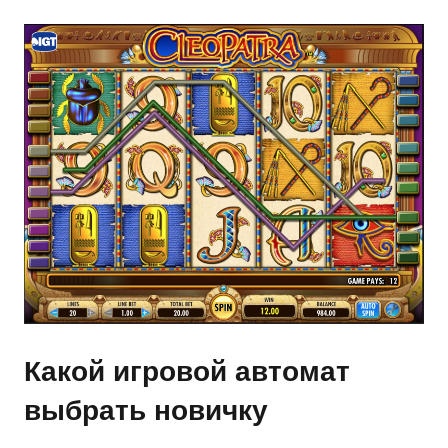
Какой игровой автомат
выбрать новичку