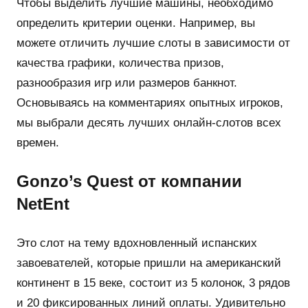
Чтобы выделить лучшие машины, необходимо
определить критерии оценки. Например, вы
можете отличить лучшие слоты в зависимости от
качества графики, количества призов,
разнообразия игр или размеров банкнот.
Основываясь на комментариях опытных игроков,
мы выбрали десять лучших онлайн-слотов всех
времен.
Gonzo’s Quest от компании
NetEnt
Это слот на тему вдохновленный испанских
завоевателей, которые пришли на американский
континент в 15 веке, состоит из 5 колонок, 3 рядов
и 20 фиксированных линий оплаты. Удивительно