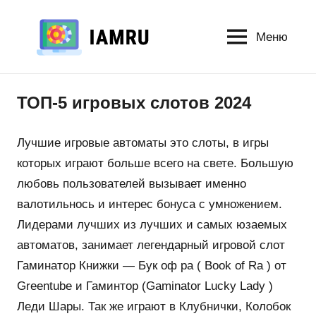
Перейти
к
Меню
Слоты/
содержимому
Казино
ТОП-5 игровых слотов 2024
Лучшие игровые автоматы это слоты, в игры
которых играют больше всего на свете. Большую
любовь пользователей вызывает именно
валотильнось и интерес бонуса с умножением.
Лидерами лучших из лучших и самых юзаемых
автоматов, занимает легендарный игровой слот
Гаминатор Книжки — Бук оф ра ( Book of Ra ) от
Greentube и Гаминтор (Gaminator Lucky Lady )
Леди Шары. Так же играют в Клубнички, Колобок