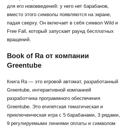
для его нововведений: у него нет барабанов,
вместо этого символы появляются на экране,
падая сверху. Он включает в себя символ Wild и
Free Fall, который запускает раунд бесплатных
вращений.
Book of Ra от компании
Greentube
Книга Ra — это игровой автомат, разработанный
Greentube, интерактивной компанией
разработчика программного обеспечения
Greentube. Это египетская тематическая и
приключенческая игра с 5 барабанами, 3 рядами,
9 регулируемыми линиями оплаты и символом