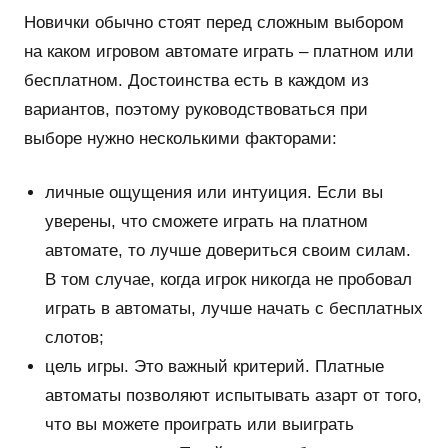
Новички обычно стоят перед сложным выбором
на каком игровом автомате играть – платном или
бесплатном. Достоинства есть в каждом из
вариантов, поэтому руководствоваться при
выборе нужно несколькими факторами:
личные ощущения или интуиция. Если вы
уверены, что сможете играть на платном
автомате, то лучше довериться своим силам.
В том случае, когда игрок никогда не пробовал
играть в автоматы, лучше начать с бесплатных
слотов;
цель игры. Это важный критерий. Платные
автоматы позволяют испытывать азарт от того,
что вы можете проиграть или выиграть