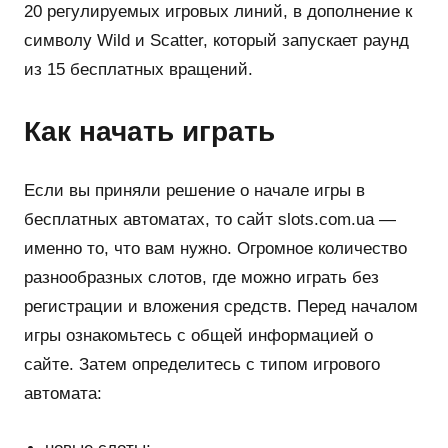
20 регулируемых игровых линий, в дополнение к
символу Wild и Scatter, который запускает раунд
из 15 бесплатных вращений.
Как начать играть
Если вы приняли решение о начале игры в
бесплатных автоматах, то сайт slots.com.ua —
именно то, что вам нужно. Огромное количество
разнообразных слотов, где можно играть без
регистрации и вложения средств. Перед началом
игры ознакомьтесь с общей информацией о
сайте. Затем определитесь с типом игрового
автомата: