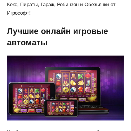
Кекс, Пираты, Гараж, Робинзон и Обезьянки от
Игрософт!
Лучшие онлайн игровые
автоматы