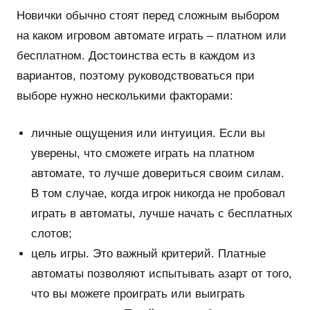
Новички обычно стоят перед сложным выбором
на каком игровом автомате играть – платном или
бесплатном. Достоинства есть в каждом из
вариантов, поэтому руководствоваться при
выборе нужно несколькими факторами:
личные ощущения или интуиция. Если вы
уверены, что сможете играть на платном
автомате, то лучше довериться своим силам.
В том случае, когда игрок никогда не пробовал
играть в автоматы, лучше начать с бесплатных
слотов;
цель игры. Это важный критерий. Платные
автоматы позволяют испытывать азарт от того,
что вы можете проиграть или выиграть