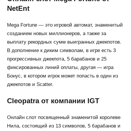
NetEnt
Mega Fortune — это игровой автомат, знаменитый
созданием новых миллионеров, а также за
выплату рекордных сумм выигранных джекпотов.
В дополнение к диким символам, в игре есть 3
прогрессивных джекпота, 5 барабанов и 25
фиксированных линий оплаты, другая — игра
Бонус, в котором игрок может попасть в один из
джекпотов и Scatter.
Cleopatra от компании IGT
Онлайн слот посвященный знаменитой королеве
Нила, состоящий из 13 символов, 5 барабанов и