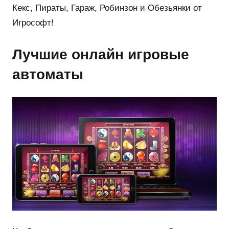
Кекс, Пираты, Гараж, Робинзон и Обезьянки от
Игрософт!
Лучшие онлайн игровые
автоматы