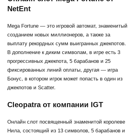
NetEnt
Mega Fortune — это игровой автомат, знаменитый
созданием новых миллионеров, а также за
выплату рекордных сумм выигранных джекпотов.
В дополнение к диким символам, в игре есть 3
прогрессивных джекпота, 5 барабанов и 25
фиксированных линий оплаты, другая — игра
Бонус, в котором игрок может попасть в один из
джекпотов и Scatter.
Cleopatra от компании IGT
Онлайн слот посвященный знаменитой королеве
Нила, состоящий из 13 символов, 5 барабанов и