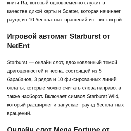
книги Ra, который одновременно служит в
качестве дикой карты и Scatter, которая начинает
раунд из 10 бесплатных вращений и с риск игрой.
Игровой автомат Starburst от
NetEnt
Starburst — онлайн слот, вдохновленный темой
драгоценностей и неона, состоящей из 5
барабанов, 3 рядов и 10 фиксированных линий
оплаты, которые можно считать слева направо, а
также наоборот. Включает символ Starburst Wild,
который расширяет и запускает раунд бесплатных
вращений.
Онлайн слот Mega Fortune от