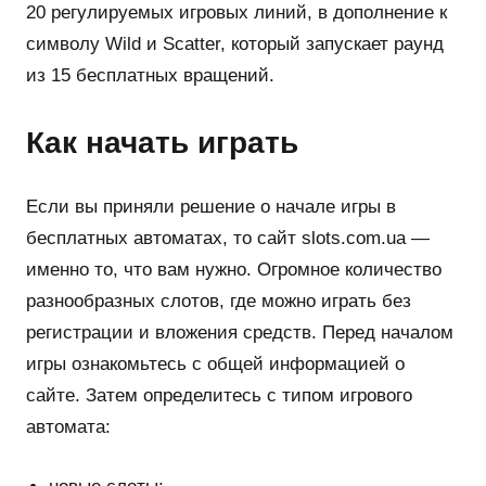
20 регулируемых игровых линий, в дополнение к
символу Wild и Scatter, который запускает раунд
из 15 бесплатных вращений.
Как начать играть
Если вы приняли решение о начале игры в
бесплатных автоматах, то сайт slots.com.ua —
именно то, что вам нужно. Огромное количество
разнообразных слотов, где можно играть без
регистрации и вложения средств. Перед началом
игры ознакомьтесь с общей информацией о
сайте. Затем определитесь с типом игрового
автомата: