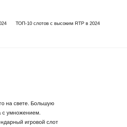
024
ТОП-10 слотов с высоким RTP в 2024
го на свете. Большую
а с умножением.
ендарный игровой слот