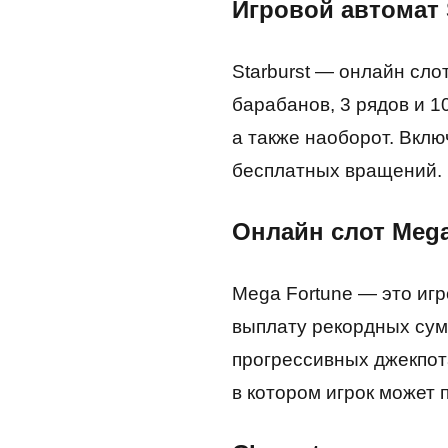
Игровой автомат S
Starburst — онлайн сло
барабанов, 3 рядов и 
а также наоборот. Вклю
бесплатных вращений.
Онлайн слот Mega
Mega Fortune — это иг
выплату рекордных сумм
прогрессивных джекпот
в котором игрок может п