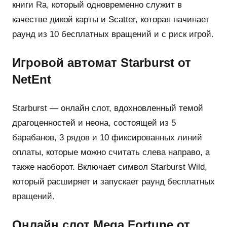
книги Ra, который одновременно служит в
качестве дикой карты и Scatter, которая начинает
раунд из 10 бесплатных вращений и с риск игрой.
Игровой автомат Starburst от
NetEnt
Starburst — онлайн слот, вдохновленный темой
драгоценностей и неона, состоящей из 5
барабанов, 3 рядов и 10 фиксированных линий
оплаты, которые можно считать слева направо, а
также наоборот. Включает символ Starburst Wild,
который расширяет и запускает раунд бесплатных
вращений.
Онлайн слот Mega Fortune от