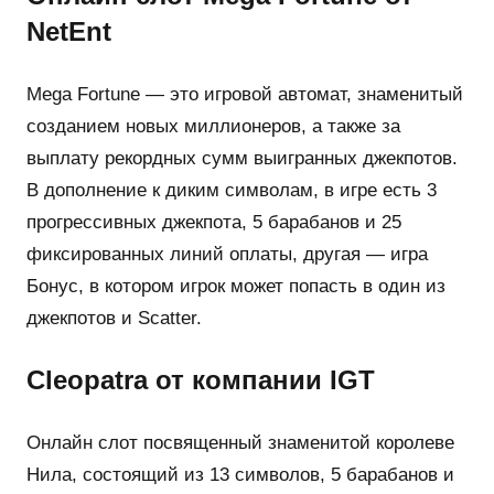
NetEnt
Mega Fortune — это игровой автомат, знаменитый
созданием новых миллионеров, а также за
выплату рекордных сумм выигранных джекпотов.
В дополнение к диким символам, в игре есть 3
прогрессивных джекпота, 5 барабанов и 25
фиксированных линий оплаты, другая — игра
Бонус, в котором игрок может попасть в один из
джекпотов и Scatter.
Cleopatra от компании IGT
Онлайн слот посвященный знаменитой королеве
Нила, состоящий из 13 символов, 5 барабанов и