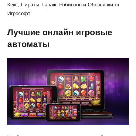
Кекс, Пираты, Гараж, Робинзон и Обезьянки от
Игрософт!
Лучшие онлайн игровые
автоматы