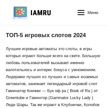
Перейти
к
Меню
Слоты/
содержимому
Казино
ТОП-5 игровых слотов 2024
Лучшие игровые автоматы это слоты, в игры
которых играют больше всего на свете. Большую
любовь пользователей вызывает именно
валотильнось и интерес бонуса с умножением.
Лидерами лучших из лучших и самых юзаемых
автоматов, занимает легендарный игровой слот
Гаминатор Книжки — Бук оф ра ( Book of Ra ) от
Greentube и Гаминтор (Gaminator Lucky Lady )
Леди Шары. Так же играют в Клубнички, Колобок