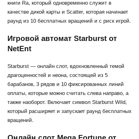
книги Ra, который одновременно служит в
качестве дикой карты и Scatter, которая начинает
раунд из 10 бесплатных вращений и с риск игрой.
Игровой автомат Starburst от
NetEnt
Starburst — онлайн слот, вдохновленный темой
драгоценностей и неона, состоящей из 5
барабанов, 3 рядов и 10 фиксированных линий
оплаты, которые можно считать слева направо, а
также наоборот. Включает символ Starburst Wild,
который расширяет и запускает раунд бесплатных
вращений.
Онлайн слот Mega Fortune от