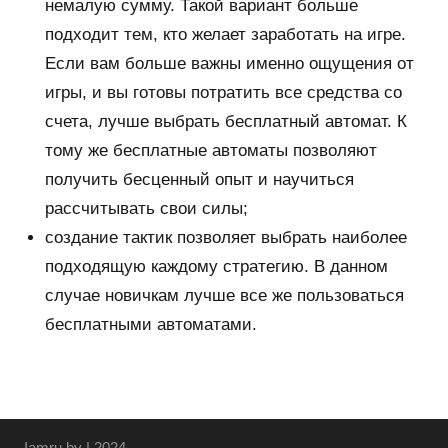
немалую сумму. Такой вариант больше
подходит тем, кто желает заработать на игре.
Если вам больше важны именно ощущения от
игры, и вы готовы потратить все средства со
счета, лучше выбрать бесплатный автомат. К
тому же бесплатные автоматы позволяют
получить бесценный опыт и научиться
рассчитывать свои силы;
создание тактик позволяет выбрать наиболее
подходящую каждому стратегию. В данном
случае новичкам лучше все же пользоваться
бесплатными автоматами.
Iamru.by | 2024