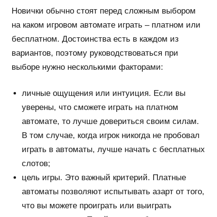
Новички обычно стоят перед сложным выбором
на каком игровом автомате играть – платном или
бесплатном. Достоинства есть в каждом из
вариантов, поэтому руководствоваться при
выборе нужно несколькими факторами:
личные ощущения или интуиция. Если вы
уверены, что сможете играть на платном
автомате, то лучше довериться своим силам.
В том случае, когда игрок никогда не пробовал
играть в автоматы, лучше начать с бесплатных
слотов;
цель игры. Это важный критерий. Платные
автоматы позволяют испытывать азарт от того,
что вы можете проиграть или выиграть