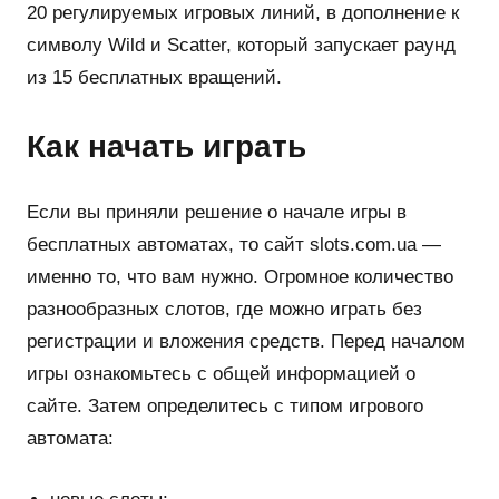
20 регулируемых игровых линий, в дополнение к
символу Wild и Scatter, который запускает раунд
из 15 бесплатных вращений.
Как начать играть
Если вы приняли решение о начале игры в
бесплатных автоматах, то сайт slots.com.ua —
именно то, что вам нужно. Огромное количество
разнообразных слотов, где можно играть без
регистрации и вложения средств. Перед началом
игры ознакомьтесь с общей информацией о
сайте. Затем определитесь с типом игрового
автомата: