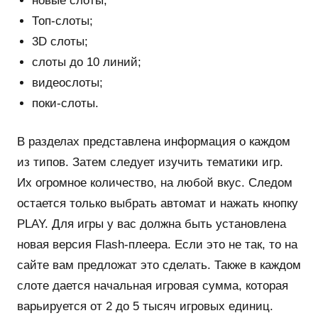
новые слоты;
Топ-слоты;
3D слоты;
слоты до 10 линий;
видеослоты;
поки-слоты.
В разделах представлена информация о каждом
из типов. Затем следует изучить тематики игр.
Их огромное количество, на любой вкус. Следом
остается только выбрать автомат и нажать кнопку
PLAY. Для игры у вас должна быть установлена
новая версия Flash-плеера. Если это не так, то на
сайте вам предложат это сделать. Также в каждом
слоте дается начальная игровая сумма, которая
варьируется от 2 до 5 тысяч игровых единиц.