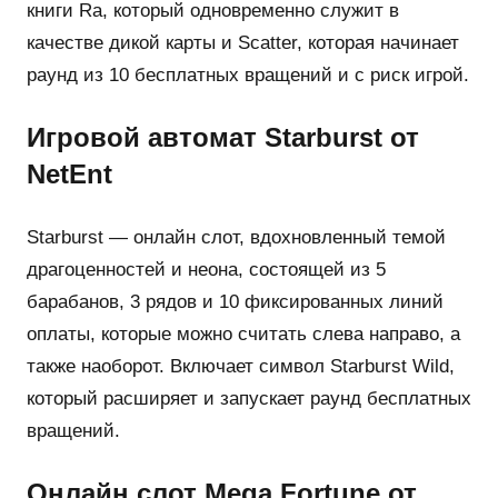
книги Ra, который одновременно служит в
качестве дикой карты и Scatter, которая начинает
раунд из 10 бесплатных вращений и с риск игрой.
Игровой автомат Starburst от
NetEnt
Starburst — онлайн слот, вдохновленный темой
драгоценностей и неона, состоящей из 5
барабанов, 3 рядов и 10 фиксированных линий
оплаты, которые можно считать слева направо, а
также наоборот. Включает символ Starburst Wild,
который расширяет и запускает раунд бесплатных
вращений.
Онлайн слот Mega Fortune от