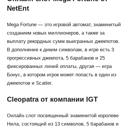
NetEnt
Mega Fortune — это игровой автомат, знаменитый
созданием новых миллионеров, а также за
выплату рекордных сумм выигранных джекпотов.
В дополнение к диким символам, в игре есть 3
прогрессивных джекпота, 5 барабанов и 25
фиксированных линий оплаты, другая — игра
Бонус, в котором игрок может попасть в один из
джекпотов и Scatter.
Cleopatra от компании IGT
Онлайн слот посвященный знаменитой королеве
Нила, состоящий из 13 символов, 5 барабанов и