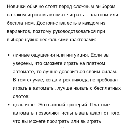
Новички обычно стоят перед сложным выбором
на каком игровом автомате играть – платном или
бесплатном. Достоинства есть в каждом из
вариантов, поэтому руководствоваться при
выборе нужно несколькими факторами:
личные ощущения или интуиция. Если вы
уверены, что сможете играть на платном
автомате, то лучше довериться своим силам.
В том случае, когда игрок никогда не пробовал
играть в автоматы, лучше начать с бесплатных
слотов;
цель игры. Это важный критерий. Платные
автоматы позволяют испытывать азарт от того,
что вы можете проиграть или выиграть