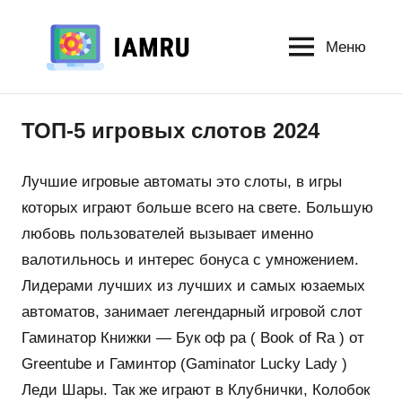
Перейти
к
Меню
Слоты/
содержимому
Казино
ТОП-5 игровых слотов 2024
Лучшие игровые автоматы это слоты, в игры
которых играют больше всего на свете. Большую
любовь пользователей вызывает именно
валотильнось и интерес бонуса с умножением.
Лидерами лучших из лучших и самых юзаемых
автоматов, занимает легендарный игровой слот
Гаминатор Книжки — Бук оф ра ( Book of Ra ) от
Greentube и Гаминтор (Gaminator Lucky Lady )
Леди Шары. Так же играют в Клубнички, Колобок