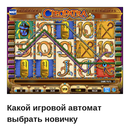
Какой игровой автомат
выбрать новичку