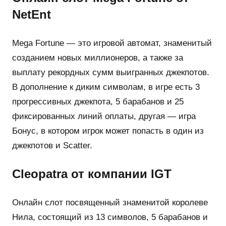
NetEnt
Mega Fortune — это игровой автомат, знаменитый
созданием новых миллионеров, а также за
выплату рекордных сумм выигранных джекпотов.
В дополнение к диким символам, в игре есть 3
прогрессивных джекпота, 5 барабанов и 25
фиксированных линий оплаты, другая — игра
Бонус, в котором игрок может попасть в один из
джекпотов и Scatter.
Cleopatra от компании IGT
Онлайн слот посвященный знаменитой королеве
Нила, состоящий из 13 символов, 5 барабанов и