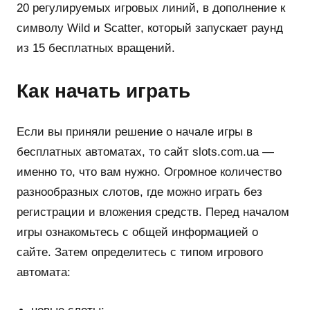
20 регулируемых игровых линий, в дополнение к
символу Wild и Scatter, который запускает раунд
из 15 бесплатных вращений.
Как начать играть
Если вы приняли решение о начале игры в
бесплатных автоматах, то сайт slots.com.ua —
именно то, что вам нужно. Огромное количество
разнообразных слотов, где можно играть без
регистрации и вложения средств. Перед началом
игры ознакомьтесь с общей информацией о
сайте. Затем определитесь с типом игрового
автомата: