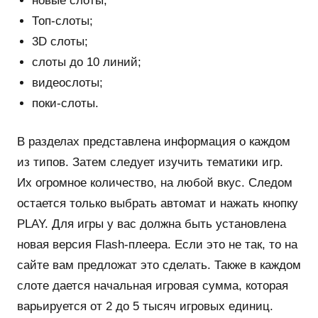
новые слоты;
Топ-слоты;
3D слоты;
слоты до 10 линий;
видеослоты;
поки-слоты.
В разделах представлена информация о каждом
из типов. Затем следует изучить тематики игр.
Их огромное количество, на любой вкус. Следом
остается только выбрать автомат и нажать кнопку
PLAY. Для игры у вас должна быть установлена
новая версия Flash-плеера. Если это не так, то на
сайте вам предложат это сделать. Также в каждом
слоте дается начальная игровая сумма, которая
варьируется от 2 до 5 тысяч игровых единиц.