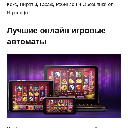
Кекс, Пираты, Гараж, Робинзон и Обезьянки от
Игрософт!
Лучшие онлайн игровые
автоматы