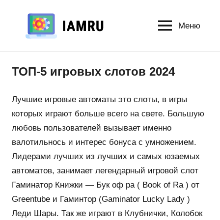
Перейти
к
Меню
Слоты/
содержимому
Казино
ТОП-5 игровых слотов 2024
Лучшие игровые автоматы это слоты, в игры
которых играют больше всего на свете. Большую
любовь пользователей вызывает именно
валотильнось и интерес бонуса с умножением.
Лидерами лучших из лучших и самых юзаемых
автоматов, занимает легендарный игровой слот
Гаминатор Книжки — Бук оф ра ( Book of Ra ) от
Greentube и Гаминтор (Gaminator Lucky Lady )
Леди Шары. Так же играют в Клубнички, Колобок