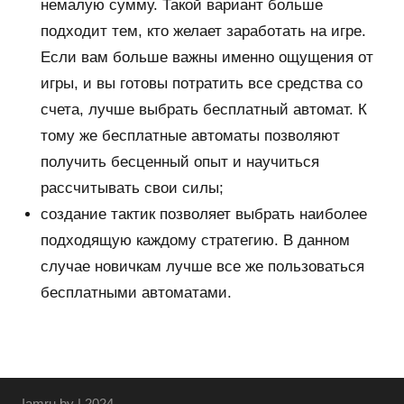
немалую сумму. Такой вариант больше
подходит тем, кто желает заработать на игре.
Если вам больше важны именно ощущения от
игры, и вы готовы потратить все средства со
счета, лучше выбрать бесплатный автомат. К
тому же бесплатные автоматы позволяют
получить бесценный опыт и научиться
рассчитывать свои силы;
создание тактик позволяет выбрать наиболее
подходящую каждому стратегию. В данном
случае новичкам лучше все же пользоваться
бесплатными автоматами.
Iamru.by | 2024