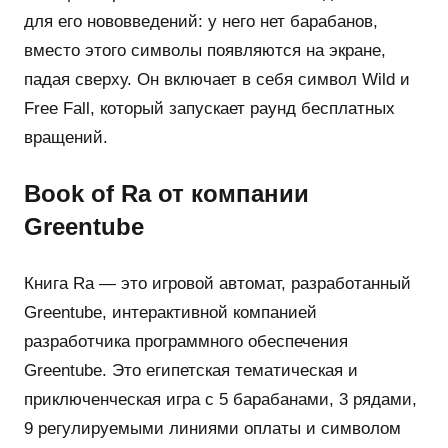
для его нововведений: у него нет барабанов,
вместо этого символы появляются на экране,
падая сверху. Он включает в себя символ Wild и
Free Fall, который запускает раунд бесплатных
вращений.
Book of Ra от компании
Greentube
Книга Ra — это игровой автомат, разработанный
Greentube, интерактивной компанией
разработчика программного обеспечения
Greentube. Это египетская тематическая и
приключенческая игра с 5 барабанами, 3 рядами,
9 регулируемыми линиями оплаты и символом