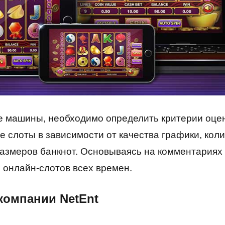
 машины, необходимо определить критерии оцен
 слоты в зависимости от качества графики, коли
размеров банкнот. Основываясь на комментариях
 онлайн-слотов всех времен.
 компании NetEnt