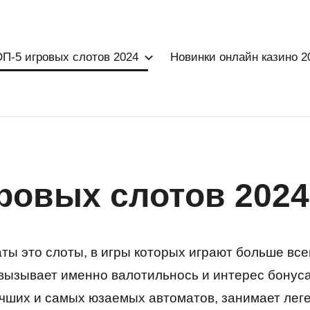
П-5 игровых слотов 2024
Новинки онлайн казино 2
/
о
ровых слотов 2024
ты это слоты, в игры которых играют больше все
вызывает именно валотильнось и интерес бонус
чших и самых юзаемых автоматов, занимает лег