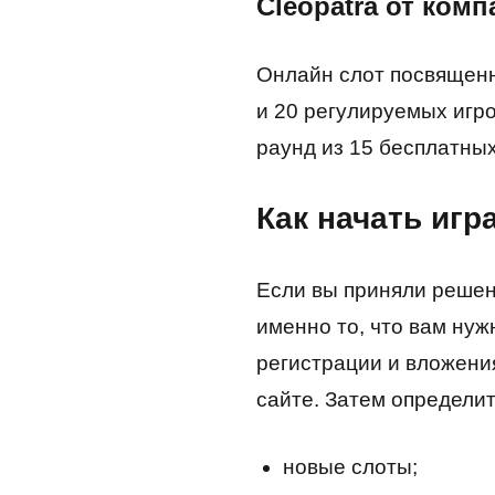
Cleopatra от комп
Онлайн слот посвященн
и 20 регулируемых игро
раунд из 15 бесплатны
Как начать игр
Если вы приняли решени
именно то, что вам нуж
регистрации и вложени
сайте. Затем определит
новые слоты;