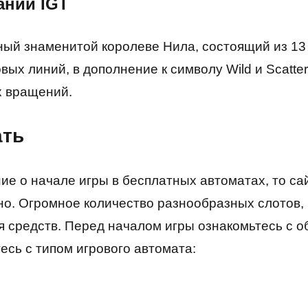
ании IGT
ый знаменитой королеве Нила, состоящий из 13
вых линий, в дополнение к символу Wild и Scatter
х вращений.
ать
е о начале игры в бесплатных автоматах, то сай
но. Огромное количество разнообразных слотов, 
я средств. Перед началом игры ознакомьтесь с
есь с типом игрового автомата: