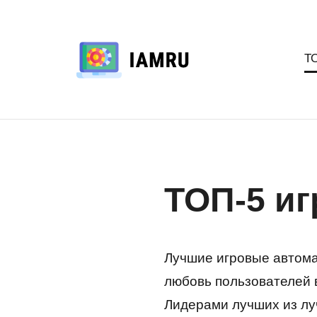
Перейти
к
содержимому
ТО
Слоты
Казин
ТОП-5 иг
Лучшие игровые автома
любовь пользователей 
Лидерами лучших из лу