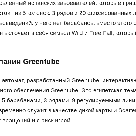
новленный испанских завоевателей, которые при
остоит из 5 колонок, 3 рядов и 20 фиксированных 
вовведений: у него нет барабанов, вместо этого
н включает в себя символ Wild и Free Fall, котор
мпании Greentube
й автомат, разработанный Greentube, интерактив
ого обеспечения Greentube. Это египетская тем
с 5 барабанами, 3 рядами, 9 регулируемыми лин
временно служит в качестве дикой карты и Scatte
 вращений и с риск игрой.