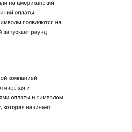
шли на американский
линий оплаты.
 символы появляются на
ый запускает раунд
ной компанией
атическая и
иями оплаты и символом
r, которая начинает