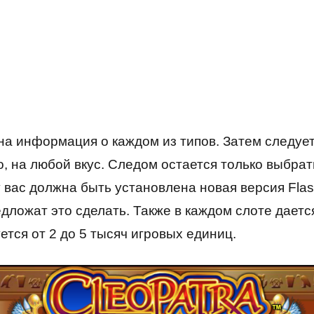
а информация о каждом из типов. Затем следует 
, на любой вкус. Следом остается только выбрат
у вас должна быть установлена новая версия Flas
редложат это сделать. Также в каждом слоте дает
ется от 2 до 5 тысяч игровых единиц.