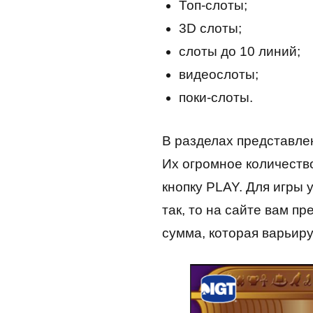
Топ-слоты;
3D слоты;
слоты до 10 линий;
видеослоты;
поки-слоты.
В разделах представлен
Их огромное количество
кнопку PLAY. Для игры 
так, то на сайте вам п
сумма, которая варьиру