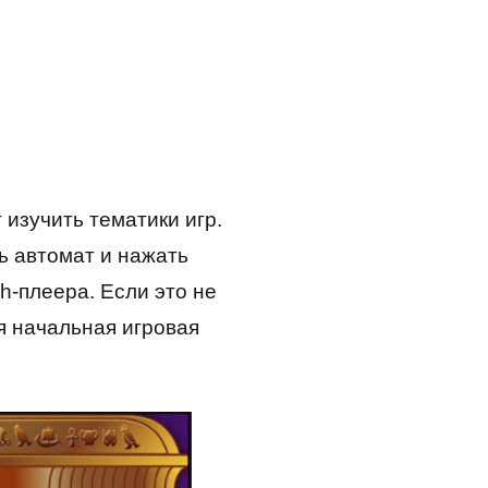
изучить тематики игр.
ь автомат и нажать
h-плеера. Если это не
ся начальная игровая