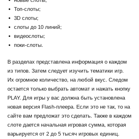
новые слоты;
Топ-слоты;
3D слоты;
слоты до 10 линий;
видеослоты;
поки-слоты.
В разделах представлена информация о каждом
из типов. Затем следует изучить тематики игр.
Их огромное количество, на любой вкус. Следом
остается только выбрать автомат и нажать кнопку
PLAY. Для игры у вас должна быть установлена
новая версия Flash-плеера. Если это не так, то на
сайте вам предложат это сделать. Также в каждом
слоте дается начальная игровая сумма, которая
варьируется от 2 до 5 тысяч игровых единиц.