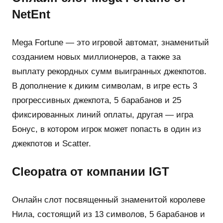
NetEnt
Mega Fortune — это игровой автомат, знаменитый
созданием новых миллионеров, а также за
выплату рекордных сумм выигранных джекпотов.
В дополнение к диким символам, в игре есть 3
прогрессивных джекпота, 5 барабанов и 25
фиксированных линий оплаты, другая — игра
Бонус, в котором игрок может попасть в один из
джекпотов и Scatter.
Cleopatra от компании IGT
Онлайн слот посвященный знаменитой королеве
Нила, состоящий из 13 символов, 5 барабанов и