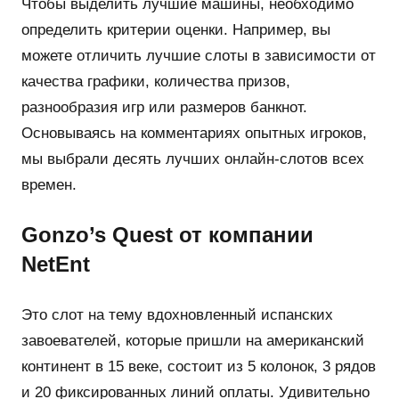
Чтобы выделить лучшие машины, необходимо
определить критерии оценки. Например, вы
можете отличить лучшие слоты в зависимости от
качества графики, количества призов,
разнообразия игр или размеров банкнот.
Основываясь на комментариях опытных игроков,
мы выбрали десять лучших онлайн-слотов всех
времен.
Gonzo’s Quest от компании
NetEnt
Это слот на тему вдохновленный испанских
завоевателей, которые пришли на американский
континент в 15 веке, состоит из 5 колонок, 3 рядов
и 20 фиксированных линий оплаты. Удивительно