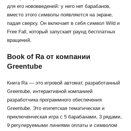
для его нововведений: у него нет барабанов,
вместо этого символы появляются на экране,
падая сверху. Он включает в себя символ Wild и
Free Fall, который запускает раунд бесплатных
вращений.
Book of Ra от компании
Greentube
Книга Ra — это игровой автомат, разработанный
Greentube, интерактивной компанией
разработчика программного обеспечения
Greentube. Это египетская тематическая и
приключенческая игра с 5 барабанами, 3 рядами,
9 регулируемыми линиями оплаты и символом